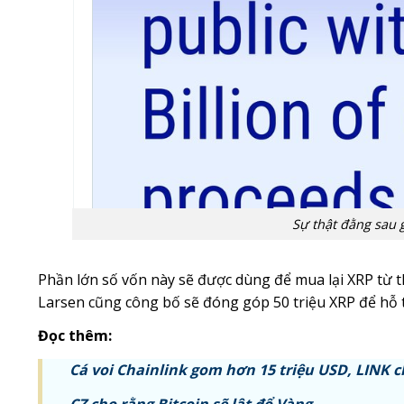
Sự thật đằng sau g
Phần lớn số vốn này sẽ được dùng để mua lại XRP từ th
Larsen cũng công bố sẽ đóng góp 50 triệu XRP để hỗ 
Đọc thêm:
Cá voi Chainlink gom hơn 15 triệu USD, LINK 
CZ cho rằng Bitcoin sẽ lật đổ Vàng