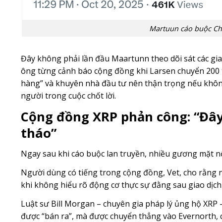
Martuun cáo buộc Chủ
Đây không phải lần đầu Maartunn theo dõi sát các giao
ông từng cảnh báo cộng đồng khi Larsen chuyển 200 tr
hàng” và khuyên nhà đầu tư nên thận trọng nếu không 
người trong cuộc chốt lời.
Cộng đồng XRP phản công: “Đâ
tháo”
Ngay sau khi cáo buộc lan truyền, nhiều gương mặt nổ
Người dùng có tiếng trong cộng đồng, Vet, cho rằng nh
khi không hiểu rõ động cơ thực sự đằng sau giao dịch
Luật sư Bill Morgan – chuyên gia pháp lý ủng hộ XRP 
được “bán ra”, mà được chuyển thẳng vào Evernorth, 