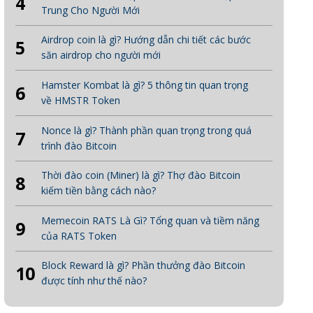
4
Trung Cho Người Mới
Airdrop coin là gì? Hướng dẫn chi tiết các bước
5
săn airdrop cho người mới
Hamster Kombat là gì? 5 thông tin quan trọng
6
về HMSTR Token
Nonce là gì? Thành phần quan trọng trong quá
7
trình đào Bitcoin
Thời đào coin (Miner) là gì? Thợ đào Bitcoin
8
kiếm tiền bằng cách nào?
Memecoin RATS Là Gì? Tổng quan và tiềm năng
9
của RATS Token
Block Reward là gì? Phần thưởng đào Bitcoin
10
được tính như thế nào?