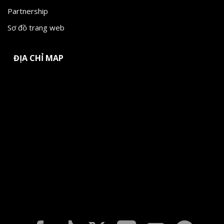
Partnership
Sơ đồ trang web
ĐỊA CHỈ MAP