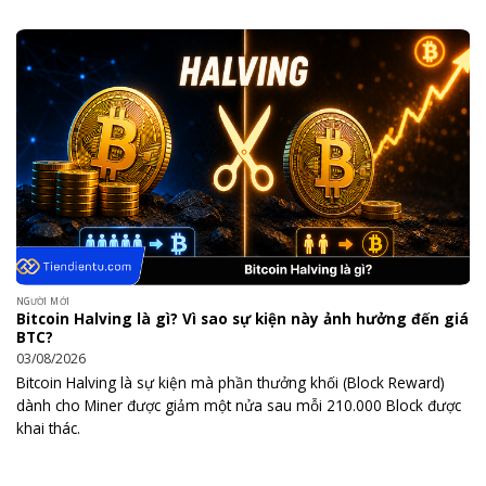
NGƯỜI MỚI
Bitcoin Halving là gì? Vì sao sự kiện này ảnh hưởng đến giá
BTC?
03/08/2026
Bitcoin Halving là sự kiện mà phần thưởng khối (Block Reward)
dành cho Miner được giảm một nửa sau mỗi 210.000 Block được
khai thác.