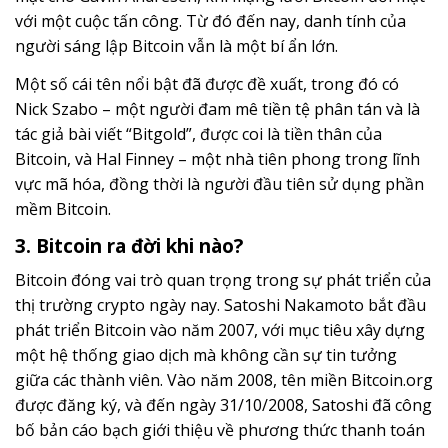
với một cuộc tấn công. Từ đó đến nay, danh tính của
người sáng lập Bitcoin vẫn là một bí ẩn lớn.
Một số cái tên nổi bật đã được đề xuất, trong đó có
Nick Szabo – một người đam mê tiền tệ phân tán và là
tác giả bài viết “Bitgold”, được coi là tiền thân của
Bitcoin, và Hal Finney – một nhà tiên phong trong lĩnh
vực mã hóa, đồng thời là người đầu tiên sử dụng phần
mềm Bitcoin.
3. Bitcoin ra đời khi nào?
Bitcoin đóng vai trò quan trọng trong sự phát triển của
thị trường crypto ngày nay. Satoshi Nakamoto bắt đầu
phát triển Bitcoin vào năm 2007, với mục tiêu xây dựng
một hệ thống giao dịch mà không cần sự tin tưởng
giữa các thành viên. Vào năm 2008, tên miền Bitcoin.org
được đăng ký, và đến ngày 31/10/2008, Satoshi đã công
bố bản cáo bạch giới thiệu về phương thức thanh toán