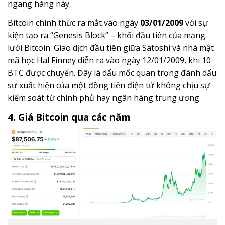
ngang hàng này.
Bitcoin chính thức ra mắt vào ngày
03/01/2009
với sự
kiện tạo ra “Genesis Block” – khối đầu tiên của mạng
lưới Bitcoin. Giao dịch đầu tiên giữa Satoshi và nhà mật
mã học Hal Finney diễn ra vào ngày 12/01/2009, khi 10
BTC được chuyển. Đây là dấu mốc quan trọng đánh dấu
sự xuất hiện của một đồng tiền điện tử không chịu sự
kiểm soát từ chính phủ hay ngân hàng trung ương.
4. Giá Bitcoin qua các năm