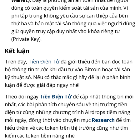
Wallet):
Đây là phương án an toàn nhất để người
dùng có toàn quyền kiểm soát tài sản của mình. Ví
phi tập trung không yêu cầu sự can thiệp của bên
thứ ba và bảo mật tài sản thông qua việc người dùng
giữ quyền truy cập duy nhất vào khóa riêng tư
(Private Key).
Kết luận
Trên đây,
Tiền Điện Tử
đã giới thiệu đến bạn đọc toàn
bộ thông tin trước khi đầu tư vào Bitcoin hoặc tài sản
kỹ thuật số. Nếu có thắc mắc gì hãy để lại ở phần bình
luận để được giải đáp ngay nhé!
Theo dõi ngay
Tiền Điện Tử
để cập nhật thông tin mới
nhất, các bài phân tích chuyên sâu về thị trường tiền
điện tử cùng những chương trình Airdrops tiềm năng
mỗi ngày, đồng thời vào chuyên mục
Research
để tìm
hiểu thêm về các token trên thị trường cũng như tìm
kiếm các token tiềm năng nhé.