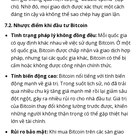
chi). Nhờ đó, mọi giao dịch được xác thực một cách
đáng tin cậy và không thể sao chép hay gian lận.
7.2. Nhược điểm khi đầu tư Bitcoin
Tình trạng pháp lý không đồng đều:
Mỗi quốc gia
có quy định khác nhau về việc sử dụng Bitcoin. Ở một
số quốc gia, Bitcoin được chấp nhận và giao dịch hợp
pháp, nhưng tại các quốc gia khác, Bitcoin có thể bị
cấm hoặc không được công nhận chính thức.
Tính biến động cao:
Bitcoin nổi tiếng với tính biến
động mạnh về giá trị. Trong suốt lịch sử, nó đã trải
qua nhiều chu kỳ tăng giá mạnh mẽ rồi lại giảm sâu
đột ngột, gây ra nhiều rủi ro cho nhà đầu tư. Giá trị
của Bitcoin thay đổi không lường trước được, khiến
những người không thận trọng có thể gặp thiệt hại
lớn về tài chính.
Rủi ro bảo mật:
Khi mua Bitcoin trên các sàn giao