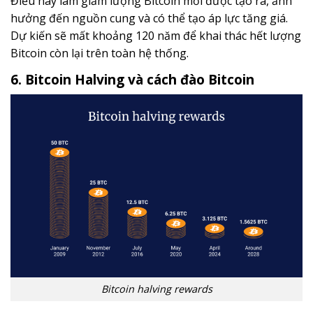
Điều này làm giảm lượng Bitcoin mới được tạo ra, ảnh
hưởng đến nguồn cung và có thể tạo áp lực tăng giá.
Dự kiến sẽ mất khoảng 120 năm để khai thác hết lượng
Bitcoin còn lại trên toàn hệ thống.
6. Bitcoin Halving và cách đào Bitcoin
Bitcoin halving rewards