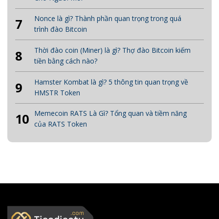
Nonce là gì? Thành phần quan trọng trong quá
7
trình đào Bitcoin
Thời đào coin (Miner) là gì? Thợ đào Bitcoin kiếm
8
tiền bằng cách nào?
Hamster Kombat là gì? 5 thông tin quan trọng về
9
HMSTR Token
Memecoin RATS Là Gì? Tổng quan và tiềm năng
10
của RATS Token