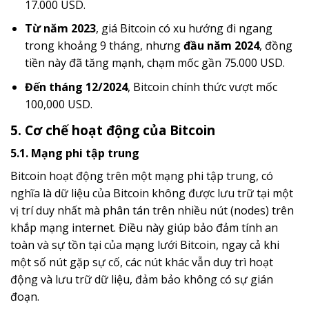
17.000 USD.
Từ năm 2023
, giá Bitcoin có xu hướng đi ngang
trong khoảng 9 tháng, nhưng
đầu năm 2024
, đồng
tiền này đã tăng mạnh, chạm mốc gần 75.000 USD.
Đến tháng 12/2024
, Bitcoin chính thức vượt mốc
100,000 USD.
5. Cơ chế hoạt động của Bitcoin
5.1. Mạng phi tập trung
Bitcoin hoạt động trên một mạng phi tập trung, có
nghĩa là dữ liệu của Bitcoin không được lưu trữ tại một
vị trí duy nhất mà phân tán trên nhiều nút (nodes) trên
khắp mạng internet. Điều này giúp bảo đảm tính an
toàn và sự tồn tại của mạng lưới Bitcoin, ngay cả khi
một số nút gặp sự cố, các nút khác vẫn duy trì hoạt
động và lưu trữ dữ liệu, đảm bảo không có sự gián
đoạn.