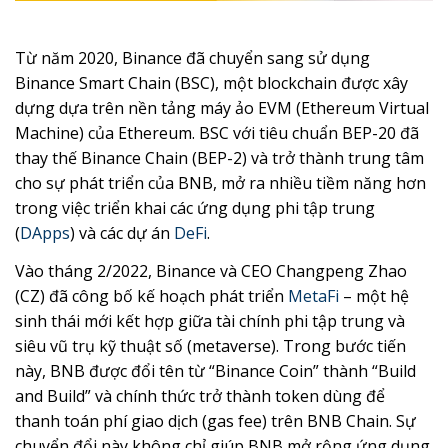
Từ năm 2020, Binance đã chuyển sang sử dụng
Binance Smart Chain (BSC), một blockchain được xây
dựng dựa trên nền tảng máy ảo EVM (Ethereum Virtual
Machine) của Ethereum. BSC với tiêu chuẩn BEP-20 đã
thay thế Binance Chain (BEP-2) và trở thành trung tâm
cho sự phát triển của BNB, mở ra nhiều tiềm năng hơn
trong việc triển khai các ứng dụng phi tập trung
(
DApps
) và các dự án
DeFi
.
Vào tháng 2/2022, Binance và CEO Changpeng Zhao
(CZ) đã công bố kế hoạch phát triển
MetaFi
– một hệ
sinh thái mới kết hợp giữa tài chính phi tập trung và
siêu vũ trụ kỹ thuật số (metaverse). Trong bước tiến
này, BNB được đổi tên từ “Binance Coin” thành “Build
and Build” và chính thức trở thành token dùng để
thanh toán phí giao dịch (gas fee) trên BNB Chain. Sự
chuyển đổi này không chỉ giúp BNB mở rộng ứng dụng