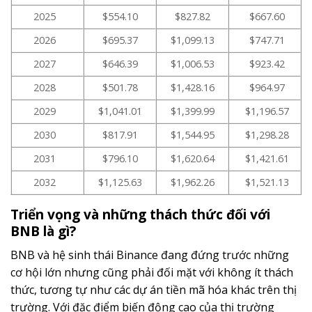
2025
$554.10
$827.82
$667.60
2026
$695.37
$1,099.13
$747.71
2027
$646.39
$1,006.53
$923.42
2028
$501.78
$1,428.16
$964.97
2029
$1,041.01
$1,399.99
$1,196.57
2030
$817.91
$1,544.95
$1,298.28
2031
$796.10
$1,620.64
$1,421.61
2032
$1,125.63
$1,962.26
$1,521.13
Triển vọng và những thách thức đối với
BNB là gì?
BNB và hệ sinh thái Binance đang đứng trước những
cơ hội lớn nhưng cũng phải đối mặt với không ít thách
thức, tương tự như các dự án tiền mã hóa khác trên thị
trường. Với đặc điểm biến động cao của thị trường