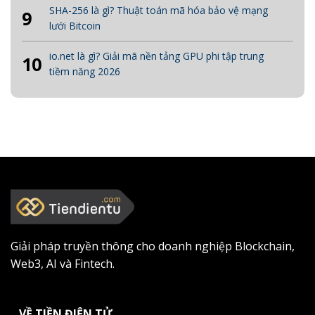
SHA-256 là gì? Thuật toán mã hóa bảo vệ mạng
9
lưới Bitcoin
io.net là gì? Giải mã nền tảng GPU phi tập trung
10
tiềm năng 2026
Giải pháp truyền thông cho doanh nghiệp Blockchain,
Web3, AI và Fintech.
VỀ TIỀN ĐIỆN TỬ