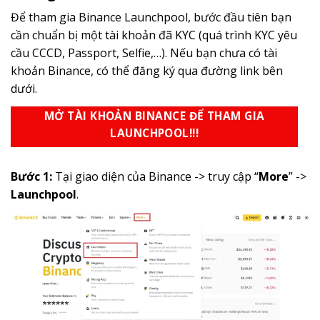
Để tham gia Binance Launchpool, bước đầu tiên bạn
cần chuẩn bị một tài khoản đã KYC (quá trình KYC yêu
cầu CCCD, Passport, Selfie,…). Nếu bạn chưa có tài
khoản Binance, có thể đăng ký qua đường link bên
dưới.
MỞ TÀI KHOẢN BINANCE ĐỂ THAM GIA
LAUNCHPOOL!!!
Bước 1:
Tại giao diện của Binance -> truy cập “
More
” ->
Launchpool
.