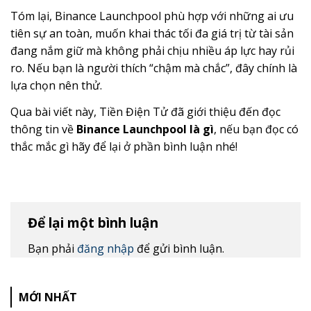
Tóm lại, Binance Launchpool phù hợp với những ai ưu
tiên sự an toàn, muốn khai thác tối đa giá trị từ tài sản
đang nắm giữ mà không phải chịu nhiều áp lực hay rủi
ro. Nếu bạn là người thích “chậm mà chắc”, đây chính là
lựa chọn nên thử.
Qua bài viết này, Tiền Điện Tử đã giới thiệu đến đọc
thông tin về
Binance Launchpool là gì
, nếu bạn đọc có
thắc mắc gì hãy để lại ở phần bình luận nhé!
Để lại một bình luận
Bạn phải
đăng nhập
để gửi bình luận.
MỚI NHẤT