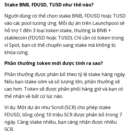
Stake BNB, FDUSD, TUSD như thế nào?
Người dùng có thể chọn stake BNB, FDUSD hoặc TUSD
vào các pool tương ứng. Mỗi dự án trên Launchpool sẽ
hỗ trợ 1 đến 3 loại token stake, thường là BNB +
stablecoin (FDUSD hoặc TUSD). Chỉ cần có token trong
ví Spot, bạn có thể chuyển sang stake mà không bị
khóa cứng.
Phần thưởng token mới được tính ra sao?
Phần thưởng được phân bổ theo tỷ lệ stake hàng ngày.
Nếu bạn stake sớm và số lượng lớn, phần thưởng sẽ
cao hơn. Token sẽ được phân phối hàng giờ và bạn có
thể nhận về bất cứ lúc nào.
Ví dụ: Một dự án như Scroll (SCR) cho phép stake
FDUSD, tổng cộng 10 triệu SCR được phân bổ trong 7
ngày. Càng stake nhiều, bạn càng nhận được nhiều
SCR.