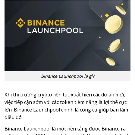
Binance Launchpool là gì?
Khi thị trường crypto liên tục xuất hiện các dự án mới,
việc tiếp cận sớm với các token tiềm năng là lợi thế cực
lớn. Binance Launchpool chính là công cụ giúp bạn làm
điều đó.
Binance Launchpool là một nền tảng được Binance ra