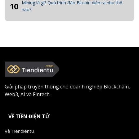
Mining là gì? Quá trình đào Bitcoin diễn ra như thế
10
nào?
Giải pháp truyền thông cho doanh nghiệp Blockchain,
Web3, AI và Fintech.
VỀ TIỀN ĐIỆN TỬ
Về Tiendientu