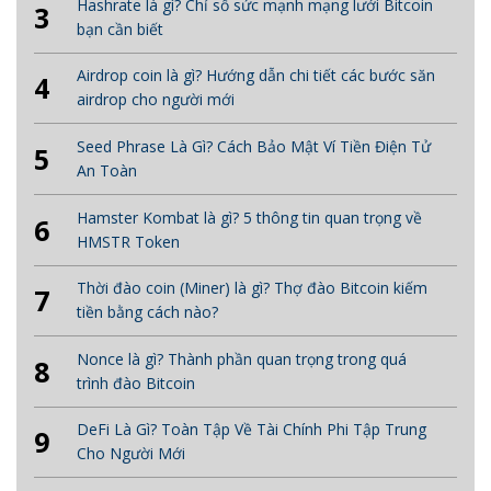
Hashrate là gì? Chỉ số sức mạnh mạng lưới Bitcoin
3
bạn cần biết
Airdrop coin là gì? Hướng dẫn chi tiết các bước săn
4
airdrop cho người mới
Seed Phrase Là Gì? Cách Bảo Mật Ví Tiền Điện Tử
5
An Toàn
Hamster Kombat là gì? 5 thông tin quan trọng về
6
HMSTR Token
Thời đào coin (Miner) là gì? Thợ đào Bitcoin kiếm
7
tiền bằng cách nào?
Nonce là gì? Thành phần quan trọng trong quá
8
trình đào Bitcoin
DeFi Là Gì? Toàn Tập Về Tài Chính Phi Tập Trung
9
Cho Người Mới