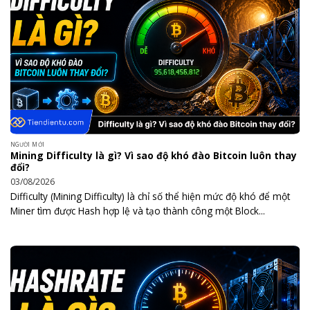
NGƯỜI MỚI
Mining Difficulty là gì? Vì sao độ khó đào Bitcoin luôn thay
đổi?
03/08/2026
Difficulty (Mining Difficulty) là chỉ số thể hiện mức độ khó để một
Miner tìm được Hash hợp lệ và tạo thành công một Block...