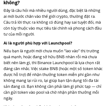
không?
Đây là câu hỏi mà nhiều người dùng, đặc biệt là những
ai mới bước chân vào thế giới crypto, thường đặt ra.
Câu trả lời thực ra không có đúng hay sai tuyệt đối, mà
còn tùy thuộc vào mục tiêu tài chính và phong cách đầu
tư của mỗi người.
Ai là người phù hợp với Launchpool?
Nếu bạn là người mới chưa muốn “lao vào” thị trường
quá mạnh, hoặc đang sở hữu BNB nhàn rỗi mà chưa
biết nên làm gì, thì Binance Launchpool là lựa chọn rất
đáng cân nhắc. Việc stake BNB (hoặc một số token khác
được hỗ trợ) để nhận thưởng token miễn phí gần như
không mang lại rủi ro, lại giúp bạn tận dụng tối đa tài
sản đang có. Bạn không cần phải làm gì phức tạp — chỉ
cần gửi token vào pool và chờ nhận phần thưởng mỗi
ngày.