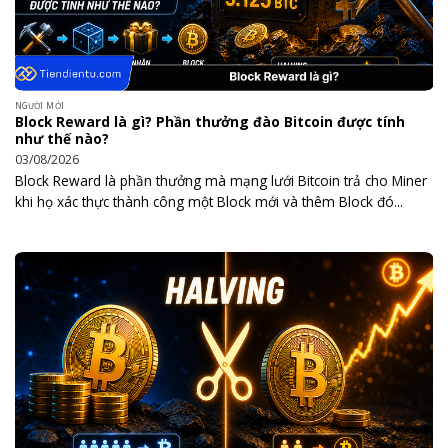
NGƯỜI MỚI
Block Reward là gì? Phần thưởng đào Bitcoin được tính
như thế nào?
03/08/2026
Block Reward là phần thưởng mà mạng lưới Bitcoin trả cho Miner
khi họ xác thực thành công một Block mới và thêm Block đó...