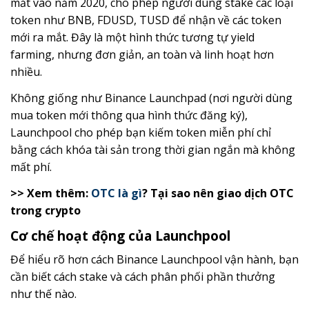
mắt vào năm 2020, cho phép người dùng stake các loại
token như BNB, FDUSD, TUSD để nhận về các token
mới ra mắt. Đây là một hình thức tương tự yield
farming, nhưng đơn giản, an toàn và linh hoạt hơn
nhiều.
Không giống như Binance Launchpad (nơi người dùng
mua token mới thông qua hình thức đăng ký),
Launchpool cho phép bạn kiếm token miễn phí chỉ
bằng cách khóa tài sản trong thời gian ngắn mà không
mất phí.
>> Xem thêm:
OTC là gì
? Tại sao nên giao dịch OTC
trong crypto
Cơ chế hoạt động của Launchpool
Để hiểu rõ hơn cách Binance Launchpool vận hành, bạn
cần biết cách stake và cách phân phối phần thưởng
như thế nào.