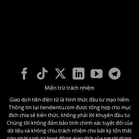
Miễn trừ trách nhiệm
Giao dịch tiền điện tử là hình thức đầu tư mạo hiểm.
Thông tin tại tiendientu.com được tổng hợp cho mục
đích chia sẻ kiến thức, không phải lời khuyên đầu tư.
Chúng tôi không đảm bảo tính chính xác tuyệt đối của
dữ liệu và không chịu trách nhiệm cho bất kỳ tổn thất
nào phát sinh từ hoạt động giao dịch của người dùng.