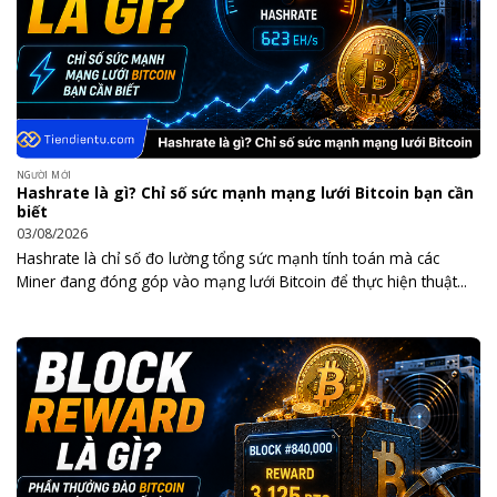
NGƯỜI MỚI
Hashrate là gì? Chỉ số sức mạnh mạng lưới Bitcoin bạn cần
biết
03/08/2026
Hashrate là chỉ số đo lường tổng sức mạnh tính toán mà các
Miner đang đóng góp vào mạng lưới Bitcoin để thực hiện thuật...