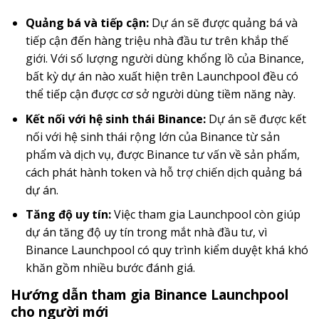
Quảng bá và tiếp cận:
Dự án sẽ được quảng bá và
tiếp cận đến hàng triệu nhà đầu tư trên khắp thế
giới. Với số lượng người dùng khổng lồ của Binance,
bất kỳ dự án nào xuất hiện trên Launchpool đều có
thể tiếp cận được cơ sở người dùng tiềm năng này.
Kết nối với hệ sinh thái Binance:
Dự án sẽ được kết
nối với hệ sinh thái rộng lớn của Binance từ sản
phẩm và dịch vụ, được Binance tư vấn về sản phẩm,
cách phát hành token và hỗ trợ chiến dịch quảng bá
dự án.
Tăng độ uy tín:
Việc tham gia Launchpool còn giúp
dự án tăng độ uy tín trong mắt nhà đầu tư, vì
Binance Launchpool có quy trình kiểm duyệt khá khó
khăn gồm nhiều bước đánh giá.
Hướng dẫn tham gia Binance Launchpool
cho người mới