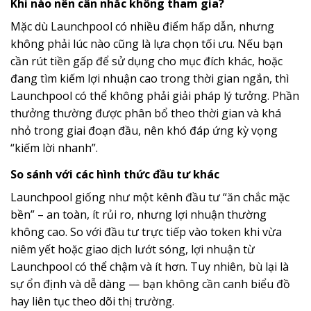
Khi nào nên cân nhắc không tham gia?
Mặc dù Launchpool có nhiều điểm hấp dẫn, nhưng
không phải lúc nào cũng là lựa chọn tối ưu. Nếu bạn
cần rút tiền gấp để sử dụng cho mục đích khác, hoặc
đang tìm kiếm lợi nhuận cao trong thời gian ngắn, thì
Launchpool có thể không phải giải pháp lý tưởng. Phần
thưởng thường được phân bổ theo thời gian và khá
nhỏ trong giai đoạn đầu, nên khó đáp ứng kỳ vọng
“kiếm lời nhanh”.
So sánh với các hình thức đầu tư khác
Launchpool giống như một kênh đầu tư “ăn chắc mặc
bền” – an toàn, ít rủi ro, nhưng lợi nhuận thường
không cao. So với đầu tư trực tiếp vào token khi vừa
niêm yết hoặc giao dịch lướt sóng, lợi nhuận từ
Launchpool có thể chậm và ít hơn. Tuy nhiên, bù lại là
sự ổn định và dễ dàng — bạn không cần canh biểu đồ
hay liên tục theo dõi thị trường.