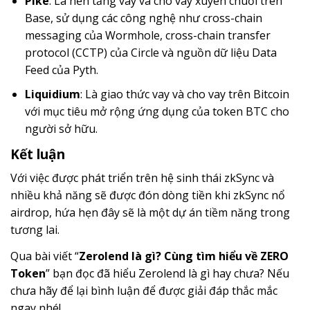
Pike
: Là nền tảng vay và cho vay xuyên chuỗi trên
Base, sử dụng các công nghệ như cross-chain
messaging của Wormhole, cross-chain transfer
protocol (CCTP) của Circle và nguồn dữ liệu Data
Feed của Pyth.
Liquidium
: Là giao thức vay và cho vay trên Bitcoin
với mục tiêu mở rộng ứng dụng của token BTC cho
người sở hữu.
Kết luận
Với việc được phát triển trên hệ sinh thái zkSync và
nhiều khả năng sẽ được đón dòng tiền khi zkSync nổ
airdrop, hứa hẹn đây sẽ là một dự án tiềm năng trong
tương lai.
Qua bài viết “
Zerolend là gì? Cùng tìm hiểu về ZERO
Token
” bạn đọc đã hiểu Zerolend là gì hay chưa? Nếu
chưa hãy để lại bình luận để được giải đáp thắc mắc
ngay nhé!