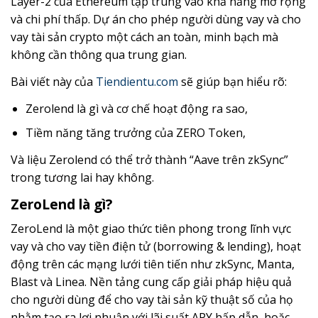
Layer-2 của Ethereum tập trung vào khả năng mở rộng
và chi phí thấp. Dự án cho phép người dùng vay và cho
vay tài sản crypto một cách an toàn, minh bạch mà
không cần thông qua trung gian.
Bài viết này của
Tiendientu.com
sẽ giúp bạn hiểu rõ:
Zerolend là gì và cơ chế hoạt động ra sao,
Tiềm năng tăng trưởng của ZERO Token,
Và liệu Zerolend có thể trở thành “Aave trên zkSync”
trong tương lai hay không.
ZeroLend là gì?
ZeroLend là một giao thức tiên phong trong lĩnh vực
vay và cho vay tiền điện tử (borrowing & lending), hoạt
động trên các mạng lưới tiên tiến như zkSync, Manta,
Blast và Linea. Nền tảng cung cấp giải pháp hiệu quả
cho người dùng để cho vay tài sản kỹ thuật số của họ
nhằm tạo ra lợi nhuận với lãi suất APY hấp dẫn, hoặc