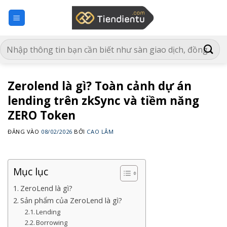
Bỏ
qua
nội
dung
Zerolend là gì? Toàn cảnh dự án
lending trên zkSync và tiềm năng
ZERO Token
ĐĂNG VÀO
08/02/2026
BỞI
CAO LÂM
Mục lục
ZeroLend là gì?
Sản phẩm của ZeroLend là gì?
Lending
Borrowing