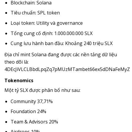
Blockchain: Solana
Tiêu chuẩn: SPL token
Loại token: Utility và governance
Tổng cung cố định: 1.000.000.000 SLX
Cung lưu hành ban đầu: Khoảng 240 triệu SLX
Địa chỉ mint Solana đang được các nền tảng dữ liệu
theo dõi là:
4DEcJiVLCLBbdLpqZq7pMUzMTambet66ex5dDNaFeMyZ
Tokenomics
Một tỷ SLX được phân bổ như sau:
Community 37,71%
Foundation 24%
Team & Advisors 20%
Airdrops 10%