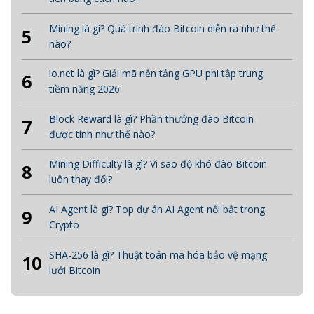
Mining là gì? Quá trình đào Bitcoin diễn ra như thế
5
nào?
io.net là gì? Giải mã nền tảng GPU phi tập trung
6
tiềm năng 2026
Block Reward là gì? Phần thưởng đào Bitcoin
7
được tính như thế nào?
Mining Difficulty là gì? Vì sao độ khó đào Bitcoin
8
luôn thay đổi?
AI Agent là gì? Top dự án AI Agent nổi bật trong
9
Crypto
SHA-256 là gì? Thuật toán mã hóa bảo vệ mạng
10
lưới Bitcoin