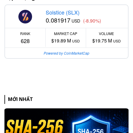
Solstice (SLX)
0.081917
(-8.90%)
USD
RANK
MARKET CAP
VOLUME
628
$19.89 M
$19.75 M
USD
USD
Powered by CoinMarketCap
MỚI NHẤT