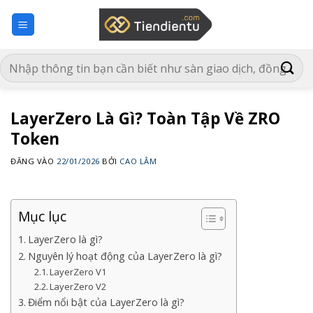
Bỏ
qua
nội
dung
LayerZero Là Gì? Toàn Tập Về ZRO
Token
ĐĂNG VÀO
22/01/2026
BỞI
CAO LÂM
Mục lục
LayerZero là gì?
Nguyên lý hoạt động của LayerZero là gì?
LayerZero V1
LayerZero V2
Điểm nổi bật của LayerZero là gì?