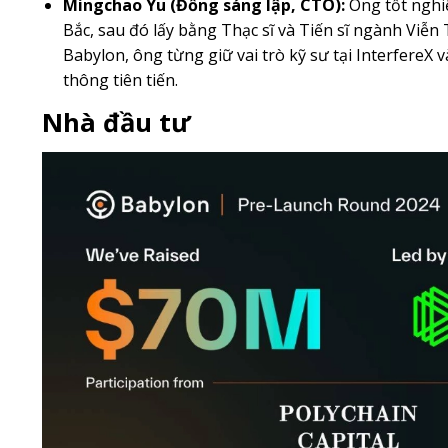
Mingchao Yu (Đồng sáng lập, CTO):
Ông tốt nghi
Bắc, sau đó lấy bằng Thạc sĩ và Tiến sĩ ngành Viễn
Babylon, ông từng giữ vai trò kỹ sư tại InterfereX
thông tiên tiến.
Nhà đầu tư