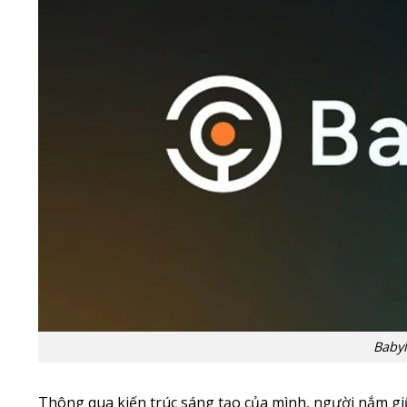
Babyl
Thông qua kiến trúc sáng tạo của mình, người nắm gi