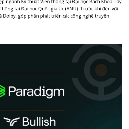
ệp ngành Kỹ thuật Viễn thông tại Đại học Bách Khoa Tây
 Thông tại Đại học Quốc gia Úc (ANU). Trước khi đến với
 và Dolby, góp phần phát triển các công nghệ truyền