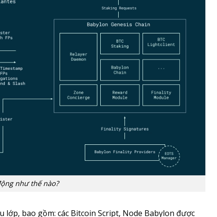
động như thế nào?
u lớp, bao gồm: các Bitcoin Script, Node Babylon được