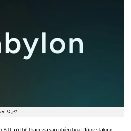
on là gì?
ữ BTC có thể tham gia vào nhiều hoạt động staking