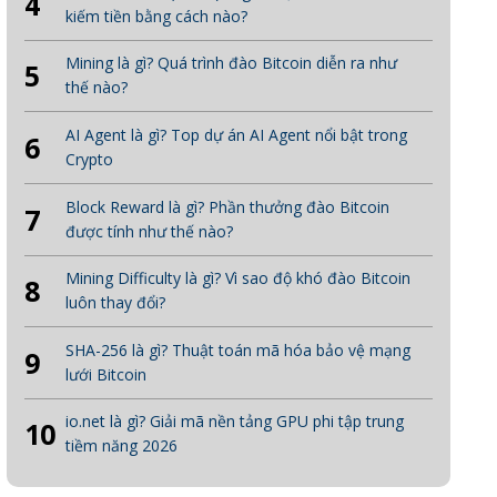
4
kiếm tiền bằng cách nào?
Mining là gì? Quá trình đào Bitcoin diễn ra như
5
thế nào?
AI Agent là gì? Top dự án AI Agent nổi bật trong
6
Crypto
Block Reward là gì? Phần thưởng đào Bitcoin
7
được tính như thế nào?
Mining Difficulty là gì? Vì sao độ khó đào Bitcoin
8
luôn thay đổi?
SHA-256 là gì? Thuật toán mã hóa bảo vệ mạng
9
lưới Bitcoin
io.net là gì? Giải mã nền tảng GPU phi tập trung
10
tiềm năng 2026