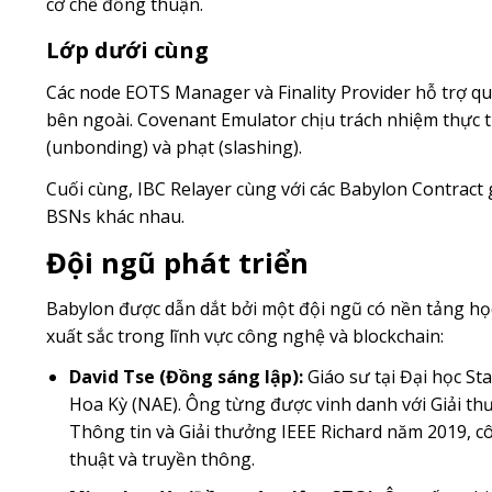
cơ chế đồng thuận.
Lớp dưới cùng
Các node EOTS Manager và Finality Provider hỗ trợ qu
bên ngoài. Covenant Emulator chịu trách nhiệm thực th
(unbonding) và phạt (slashing).
Cuối cùng, IBC Relayer cùng với các Babylon Contract 
BSNs khác nhau.
Đội ngũ phát triển
Babylon được dẫn dắt bởi một đội ngũ có nền tảng họ
xuất sắc trong lĩnh vực công nghệ và blockchain:
David Tse (Đồng sáng lập):
Giáo sư tại Đại học St
Hoa Kỳ (NAE). Ông từng được vinh danh với Giải th
Thông tin và Giải thưởng IEEE Richard năm 2019, 
thuật và truyền thông.