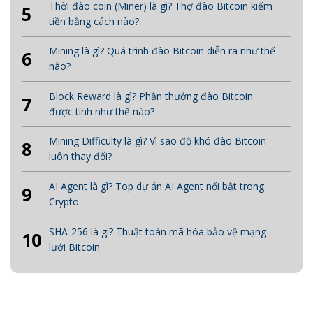
Thời đào coin (Miner) là gì? Thợ đào Bitcoin kiếm
5
tiền bằng cách nào?
Mining là gì? Quá trình đào Bitcoin diễn ra như thế
6
nào?
Block Reward là gì? Phần thưởng đào Bitcoin
7
được tính như thế nào?
Mining Difficulty là gì? Vì sao độ khó đào Bitcoin
8
luôn thay đổi?
AI Agent là gì? Top dự án AI Agent nổi bật trong
9
Crypto
SHA-256 là gì? Thuật toán mã hóa bảo vệ mạng
10
lưới Bitcoin