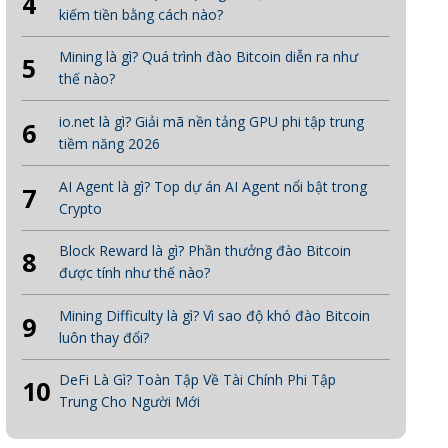
4
kiếm tiền bằng cách nào?
Mining là gì? Quá trình đào Bitcoin diễn ra như
5
thế nào?
io.net là gì? Giải mã nền tảng GPU phi tập trung
6
tiềm năng 2026
AI Agent là gì? Top dự án AI Agent nổi bật trong
7
Crypto
Block Reward là gì? Phần thưởng đào Bitcoin
8
được tính như thế nào?
Mining Difficulty là gì? Vì sao độ khó đào Bitcoin
9
luôn thay đổi?
DeFi Là Gì? Toàn Tập Về Tài Chính Phi Tập
10
Trung Cho Người Mới