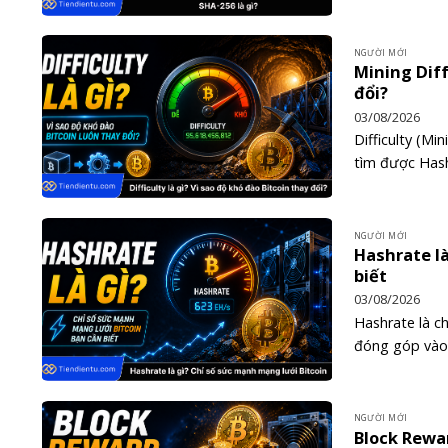
NGƯỜI MỚI
Mining Diff
đổi?
03/08/2026
Difficulty (Mi
tìm được Hash
NGƯỜI MỚI
Hashrate là
biết
03/08/2026
Hashrate là c
đóng góp vào 
NGƯỜI MỚI
Block Rewa