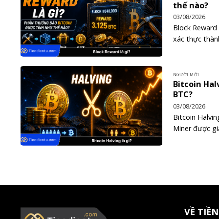
thế nào?
03/08/2026
Block Reward 
xác thực thàn
NGƯỜI MỚI
Bitcoin Hal
BTC?
03/08/2026
Bitcoin Halvi
Miner được gi
VỀ TIỀN