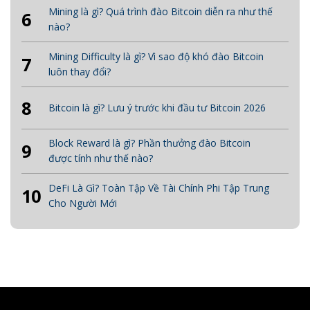
Mining là gì? Quá trình đào Bitcoin diễn ra như thế
6
nào?
Mining Difficulty là gì? Vì sao độ khó đào Bitcoin
7
luôn thay đổi?
8
Bitcoin là gì? Lưu ý trước khi đầu tư Bitcoin 2026
Block Reward là gì? Phần thưởng đào Bitcoin
9
được tính như thế nào?
DeFi Là Gì? Toàn Tập Về Tài Chính Phi Tập Trung
10
Cho Người Mới