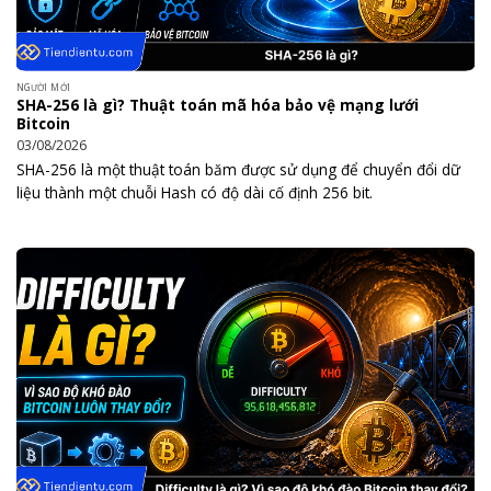
NGƯỜI MỚI
SHA-256 là gì? Thuật toán mã hóa bảo vệ mạng lưới
Bitcoin
03/08/2026
SHA-256 là một thuật toán băm được sử dụng để chuyển đổi dữ
liệu thành một chuỗi Hash có độ dài cố định 256 bit.