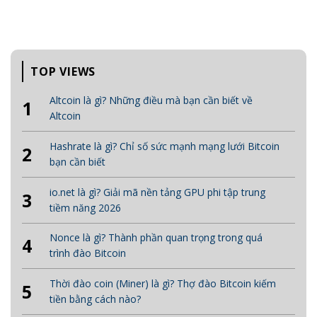
TOP VIEWS
Altcoin là gì? Những điều mà bạn cần biết về
1
Altcoin
Hashrate là gì? Chỉ số sức mạnh mạng lưới Bitcoin
2
bạn cần biết
io.net là gì? Giải mã nền tảng GPU phi tập trung
3
tiềm năng 2026
Nonce là gì? Thành phần quan trọng trong quá
4
trình đào Bitcoin
Thời đào coin (Miner) là gì? Thợ đào Bitcoin kiếm
5
tiền bằng cách nào?