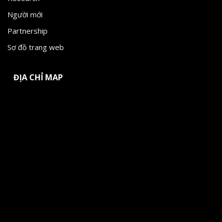
Người mới
Partnership
Sơ đồ trang web
ĐỊA CHỈ MAP