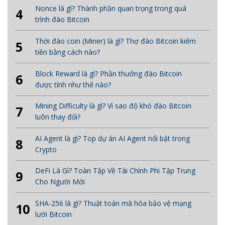
Nonce là gì? Thành phần quan trọng trong quá
4
trình đào Bitcoin
Thời đào coin (Miner) là gì? Thợ đào Bitcoin kiếm
5
tiền bằng cách nào?
Block Reward là gì? Phần thưởng đào Bitcoin
6
được tính như thế nào?
Mining Difficulty là gì? Vì sao độ khó đào Bitcoin
7
luôn thay đổi?
AI Agent là gì? Top dự án AI Agent nổi bật trong
8
Crypto
DeFi Là Gì? Toàn Tập Về Tài Chính Phi Tập Trung
9
Cho Người Mới
SHA-256 là gì? Thuật toán mã hóa bảo vệ mạng
10
lưới Bitcoin