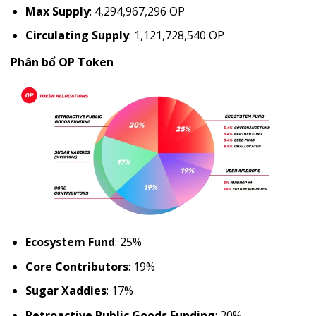
Max Supply
: 4,294,967,296 OP
Circulating Supply
: 1,121,728,540 OP
Phân bổ OP Token
Ecosystem Fund
: 25%
Core Contributors
: 19%
Sugar Xaddies
: 17%
Retroactive Public Goods Funding
: 20%