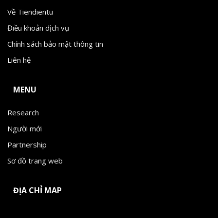
Về Tiendientu
Điều khoản dịch vụ
Chính sách bảo mật thông tin
Liên hệ
MENU
Research
Người mới
Partnership
Sơ đồ trang web
ĐỊA CHỈ MAP