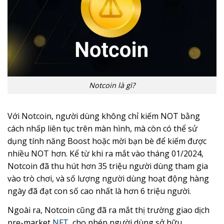
Notcoin là gì?
Với Notcoin, người dùng không chỉ kiếm NOT bằng
cách nhấp liên tục trên màn hình, mà còn có thể sử
dụng tính năng Boost hoặc mời bạn bè để kiếm được
nhiều NOT hơn. Kể từ khi ra mắt vào tháng 01/2024,
Notcoin đã thu hút hơn 35 triệu người dùng tham gia
vào trò chơi, và số lượng người dùng hoạt động hàng
ngày đã đạt con số cao nhất là hơn 6 triệu người.
Ngoài ra, Notcoin cũng đã ra mắt thị trường giao dịch
pre-market
NFT
, cho phép người dùng sở hữu