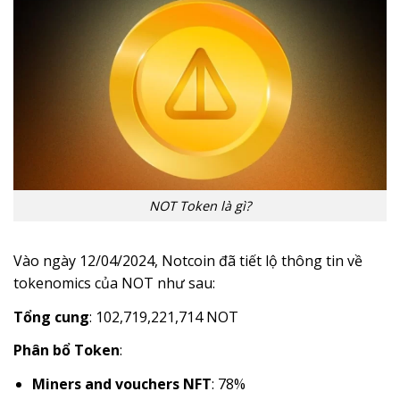
NOT Token là gì?
Vào ngày 12/04/2024, Notcoin đã tiết lộ thông tin về
tokenomics của NOT như sau:
Tổng cung
: 102,719,221,714 NOT
Phân bổ Token
:
Miners and vouchers NFT
: 78%