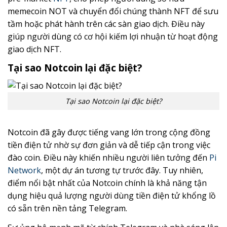
memecoin NOT và chuyển đổi chúng thành NFT để sưu
tầm hoặc phát hành trên các sàn giao dịch. Điều này
giúp người dùng có cơ hội kiếm lợi nhuận từ hoạt động
giao dịch NFT.
Tại sao Notcoin lại đặc biệt?
Tại sao Notcoin lại đặc biệt?
Notcoin đã gây được tiếng vang lớn trong cộng đồng
tiền điện tử nhờ sự đơn giản và dễ tiếp cận trong việc
đào coin. Điều này khiến nhiều người liên tưởng đến
Pi
Network
, một dự án tương tự trước đây. Tuy nhiên,
điểm nổi bật nhất của Notcoin chính là khả năng tận
dụng hiệu quả lượng người dùng tiền điện tử khổng lồ
có sẵn trên nền tảng Telegram.