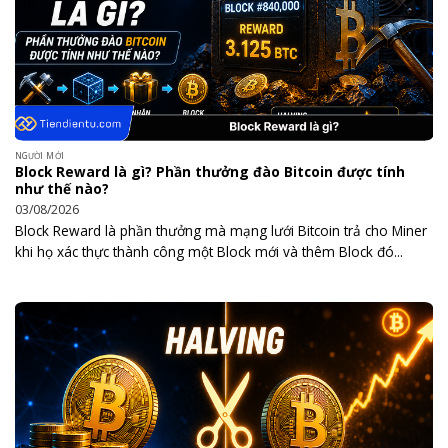
NGƯỜI MỚI
Block Reward là gì? Phần thưởng đào Bitcoin được tính
như thế nào?
03/08/2026
Block Reward là phần thưởng mà mạng lưới Bitcoin trả cho Miner
khi họ xác thực thành công một Block mới và thêm Block đó...