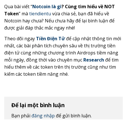
Qua bài viết “
Notcoin là gì
? Cùng tìm hiểu về NOT
Token
” mà
tiendientu
vừa chia sẻ, bạn đã hiểu về
Notcoin hay chưa? Nếu chưa hãy để lại bình luận để
được giải đáp thắc mắc ngay nhé!
Theo dõi ngay
Tiền Điện Tử
để cập nhật thông tin mới
nhất, các bài phân tích chuyên sâu về thị trường tiền
điện tử cùng những chương trình Airdrops tiềm năng
mỗi ngày,
đồng thời vào chuyên mục
Research
để tìm
hiểu thêm về các token trên thị trường cũng như tìm
kiếm các token tiềm năng nhé.
Để lại một bình luận
Bạn phải
đăng nhập
để gửi bình luận.