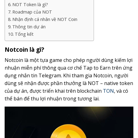
NOT Token là gì?
Roadmap của NOT
Nhận định cá nhân về NOT Coin
Thông tin dự án
Tổng kết
Notcoin là gì?
Notcoin là một tựa game cho phép người dùng kiếm lợi
nhuận miễn phí thông qua cơ chế Tap to Earn trên ứng
dụng nhắn tin Telegram. Khi tham gia Notcoin, người
dùng sẽ nhận được phần thưởng là NOT – native token
của dự án, được triển khai trên blockchain
TON
, và có
thể bán để thu lợi nhuận trong tương lai.