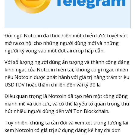
Đội ngũ Notcoin đã thực hiện một chiến lược tuyệt vời,
mở ra cơ hội cho những người dùng mới và những
người kỳ vọng vào một đợt airdrop hấp dẫn.
Với số lượng người dùng ấn tượng và thành công đáng
kinh ngạc của Notcoin hiện tại, không có gì ngạc nhiên
nếu Notcoin được phát hành với giá trị hàng trăm triệu
USD FDV hoặc thậm chí lên đến vài tỷ đô la.
Điều quan trọng là Notcoin đã tạo nên một cộng đồng
mạnh mẽ và tích cực, và có thể là yếu tố quan trọng thu
hút nhiều người dùng đến với Ton Blockchain.
Tuy nhiên, chúng ta cần đợi và xem xét trong tương lai
xem Notcoin có giá trị sử dụng đáng kể hay chỉ đơn