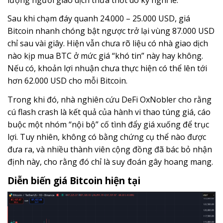
Sau khi chạm đáy quanh 24.000 – 25.000 USD, giá
Bitcoin nhanh chóng bật ngược trở lại vùng 87.000 USD
chỉ sau vài giây. Hiện vẫn chưa rõ liệu có nhà giao dịch
nào kịp mua BTC ở mức giá “khó tin” này hay không.
Nếu có, khoản lợi nhuận chưa thực hiện có thể lên tới
hơn 62.000 USD cho mỗi Bitcoin.
Trong khi đó, nhà nghiên cứu DeFi OxNobler cho rằng
cú flash crash là kết quả của hành vi thao túng giá, cáo
buộc một nhóm “nội bộ” cố tình đẩy giá xuống để trục
lợi. Tuy nhiên, không có bằng chứng cụ thể nào được
đưa ra, và nhiều thành viên cộng đồng đã bác bỏ nhận
định này, cho rằng đó chỉ là suy đoán gây hoang mang.
Diễn biến giá Bitcoin hiện tại