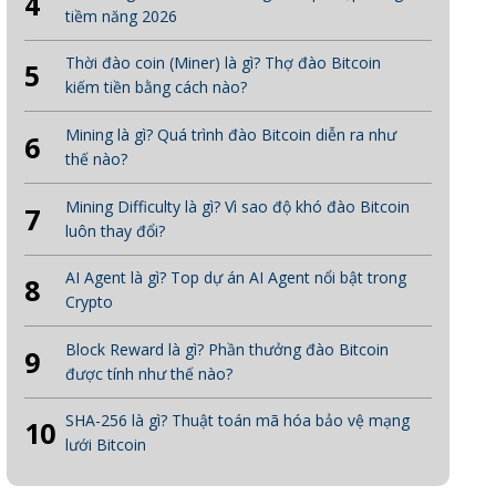
4
tiềm năng 2026
Thời đào coin (Miner) là gì? Thợ đào Bitcoin
5
kiếm tiền bằng cách nào?
Mining là gì? Quá trình đào Bitcoin diễn ra như
6
thế nào?
Mining Difficulty là gì? Vì sao độ khó đào Bitcoin
7
luôn thay đổi?
AI Agent là gì? Top dự án AI Agent nổi bật trong
8
Crypto
Block Reward là gì? Phần thưởng đào Bitcoin
9
được tính như thế nào?
SHA-256 là gì? Thuật toán mã hóa bảo vệ mạng
10
lưới Bitcoin