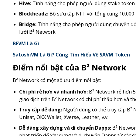
Hive:
Tính năng cho phép người dùng stake token 
Blockheadz:
Bộ sưu tập NFT với tổng cung 10,000 
Bridge:
Tính năng cho phép người dùng chuyển đổ
lưới B² Network.
BEVM Là Gì
SatoshiVM Là Gì? Cùng Tìm Hiểu Về SAVM Token
Điểm nổi bật của B² Network
B² Network có một số ưu điểm nổi bật:
Chi phí rẻ hơn và nhanh hơn:
B² Network rẻ hơn 50
giao dịch trên B² Network có chi phí thấp hơn và th
Truy cập dễ dàng:
Người dùng có thể truy cập B² 
Unisat, OKX Wallet, Xverse, Leather, v.v.
Dễ dàng xây dựng và di chuyển Dapps:
B² Network
phát triển để xây dựng và di chuyển Dapps từ các 