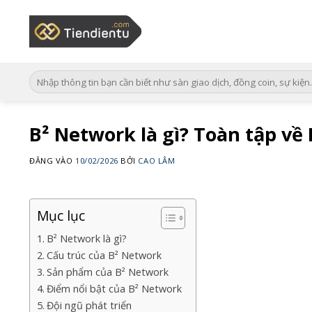
Bỏ
qua
nội
dung
B² Network là gì? Toàn tập v
ĐĂNG VÀO
10/02/2026
BỞI
CAO LÂM
Mục lục
B² Network là gì?
Cấu trúc của B² Network
Sản phẩm của B² Network
Điểm nổi bật của B² Network
Đội ngũ phát triển