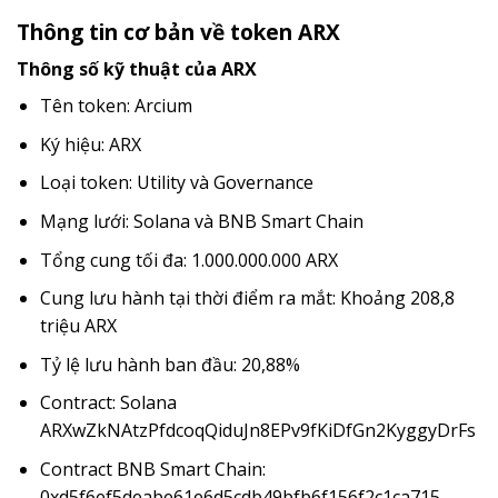
Thông tin cơ bản về token ARX
Thông số kỹ thuật của ARX
Tên token: Arcium
Ký hiệu: ARX
Loại token: Utility và Governance
Mạng lưới: Solana và BNB Smart Chain
Tổng cung tối đa: 1.000.000.000 ARX
Cung lưu hành tại thời điểm ra mắt: Khoảng 208,8
triệu ARX
Tỷ lệ lưu hành ban đầu: 20,88%
Contract: Solana
ARXwZkNAtzPfdcoqQiduJn8EPv9fKiDfGn2KyggyDrFs
Contract BNB Smart Chain:
0xd5f6ef5deabe61e6d5cdb49bfb6f156f2c1ca715