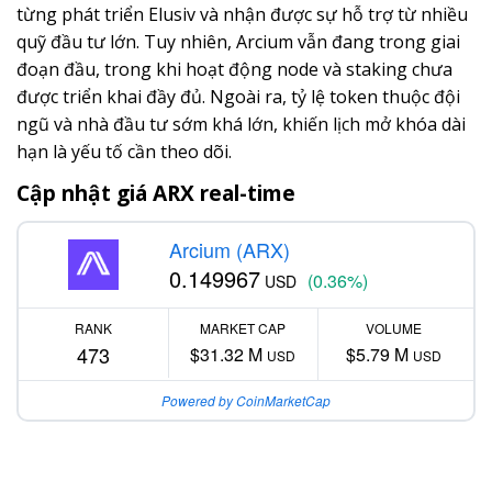
từng phát triển Elusiv và nhận được sự hỗ trợ từ nhiều
quỹ đầu tư lớn. Tuy nhiên, Arcium vẫn đang trong giai
đoạn đầu, trong khi hoạt động node và staking chưa
được triển khai đầy đủ. Ngoài ra, tỷ lệ token thuộc đội
ngũ và nhà đầu tư sớm khá lớn, khiến lịch mở khóa dài
hạn là yếu tố cần theo dõi.
Cập nhật giá ARX real-time
Arcium (ARX)
0.149967
(0.36%)
USD
RANK
MARKET CAP
VOLUME
473
$31.32 M
$5.79 M
USD
USD
Powered by CoinMarketCap