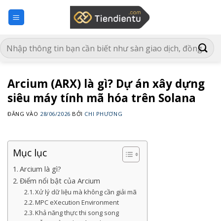
Bỏ
qua
nội
dung
Arcium (ARX) là gì? Dự án xây dựng
siêu máy tính mã hóa trên Solana
ĐĂNG VÀO
28/06/2026
BỞI
CHI PHƯƠNG
Mục lục
Arcium là gì?
Điểm nổi bật của Arcium
Xử lý dữ liệu mà không cần giải mã
MPC eXecution Environment
Khả năng thực thi song song