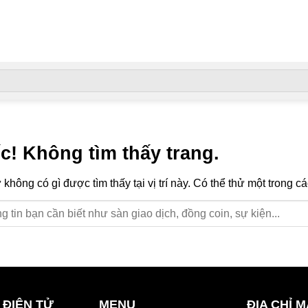
ếc! Không tìm thấy trang.
hông có gì được tìm thấy tại vị trí này. Có thể thử một tro
 ĐIỆN TỬ
MENU
ĐỊA CHỈ 