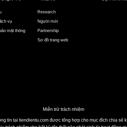
tu
Research
dịch vụ
Người mới
bảo mật thông
Partnership
Sơ đồ trang web
Miễn trừ trách nhiệm
. Thông tin tại tiendientu.com được tổng hợp cho mục đích ch
u và không chịu trách nhiệm cho bất kỳ tổn thất nào phát s