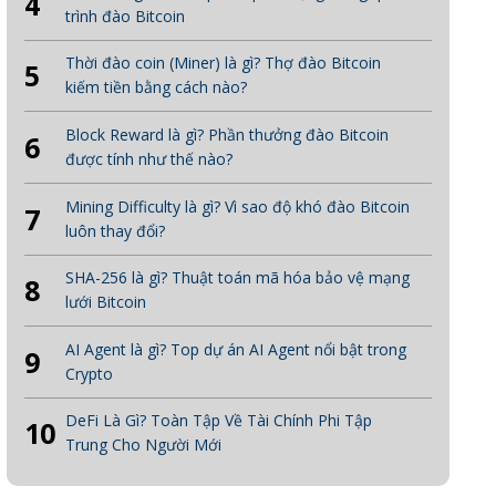
4
trình đào Bitcoin
Thời đào coin (Miner) là gì? Thợ đào Bitcoin
5
kiếm tiền bằng cách nào?
Block Reward là gì? Phần thưởng đào Bitcoin
6
được tính như thế nào?
Mining Difficulty là gì? Vì sao độ khó đào Bitcoin
7
luôn thay đổi?
SHA-256 là gì? Thuật toán mã hóa bảo vệ mạng
8
lưới Bitcoin
AI Agent là gì? Top dự án AI Agent nổi bật trong
9
Crypto
DeFi Là Gì? Toàn Tập Về Tài Chính Phi Tập
10
Trung Cho Người Mới