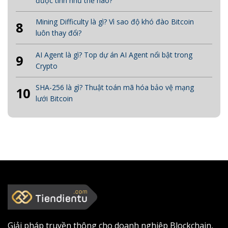
được tính như thế nào?
Mining Difficulty là gì? Vì sao độ khó đào Bitcoin
8
luôn thay đổi?
AI Agent là gì? Top dự án AI Agent nổi bật trong
9
Crypto
SHA-256 là gì? Thuật toán mã hóa bảo vệ mạng
10
lưới Bitcoin
Giải pháp truyền thông cho doanh nghiệp Blockchain,