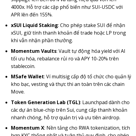
4000x. Hỗ trợ các cặp phổ biến như SUI-USDC với
APR lên đến 155%.
xSUI Liquid Staking
: Cho phép stake SUI để nhận
xSUI, giữ tính thanh khoản để trade hoặc LP trong
khi vẫn nhận phần thưởng.
Momentum Vaults
: Vault tự động hóa yield với AI
tối ưu hóa, rebalance rủi ro và APY 10-20% trên
stablecoin.
MSafe Wallet
: Ví multisig cấp độ tổ chức cho quản lý
kho bạc, vesting và thực thi an toàn trên các chain
Move.
Token Generation Lab (TGL)
: Launchpad dành cho
các dự án blue-chip trên Sui, cung cấp thanh khoản
nhanh chóng, hỗ trợ quản trị và ưu tiên airdrop.
Momentum X
: Nền tảng cho RWA tokenization, tích
hợp KYC thống nhất và tuân thủ quy định, cho phép