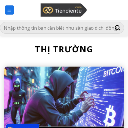
Bỏ
qua
nội
dung
THỊ TRƯỜNG