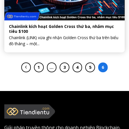
Chainlink kích hoạt Golden Cross thứ ba, nhắm mục
tiêu $100
Chainlink (LINK) vừa ghi nhận Golden Cross thứ ba trên biểu
đồ tháng – một...
1
…
3
4
5
6
Giải pháp truyền thông cho doanh nghiệp Blockchain,