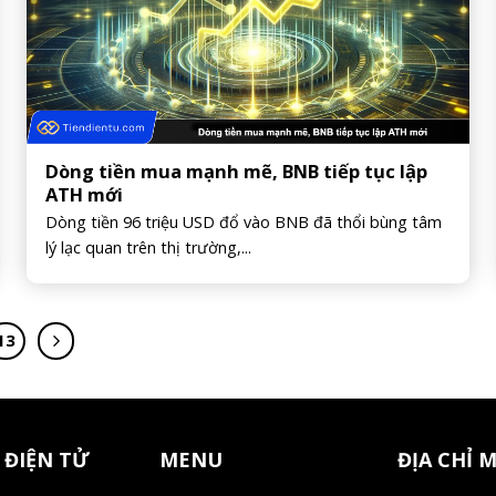
Dòng tiền mua mạnh mẽ, BNB tiếp tục lập
ATH mới
Dòng tiền 96 triệu USD đổ vào BNB đã thổi bùng tâm
lý lạc quan trên thị trường,...
13
 ĐIỆN TỬ
MENU
ĐỊA CHỈ 