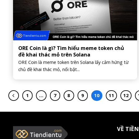
ORE Coin là gì? Tìm hiểu meme token chủ
đề khai thác mỏ trên Solana
ORE Coin là meme token trên Solana lấy cảm hứng từ
chủ đề khai thác mỏ, nổi bật...
1
…
7
8
9
10
11
12
VỀ TIỀN