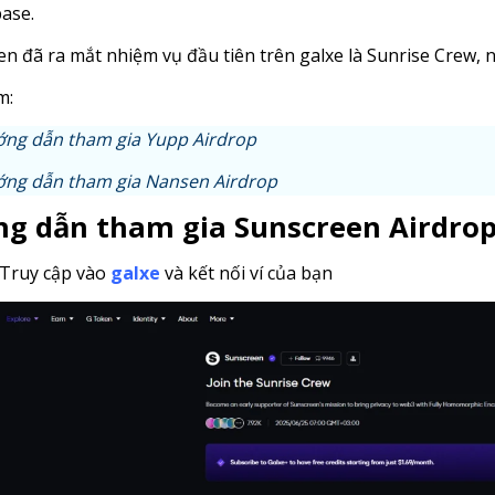
ase.
n đã ra mắt nhiệm vụ đầu tiên trên galxe là Sunrise Crew, 
m:
ng dẫn tham gia Yupp Airdrop
ng dẫn tham gia Nansen Airdrop
g dẫn tham gia Sunscreen Airdro
Truy cập vào
galxe
và kết nối ví của bạn