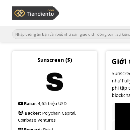
Bỏ
qua
nội
dung
Sunscreen ($)
Giới
Sunscree
như Ful
phi tập 
blockcha
Raise:
4,65 triệu USD
Backer:
Polychain Capital,
Coinbase Ventures
Reward:
Point