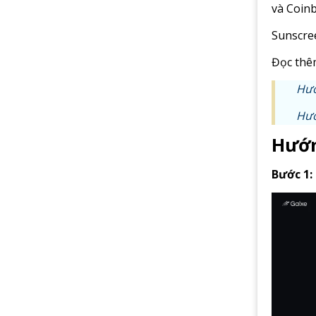
và Coinb
Sunscree
Đọc thê
Hướ
Hướ
Hướn
Bước 1: