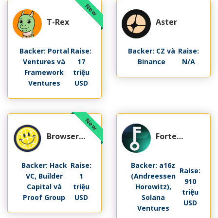
T-Rex
Aster
Backer: Portal
Raise:
Backer: CZ và
Raise:
Ventures và
17
Binance
N/A
Framework
triệu
Ventures
USD
Browser
Forte
Cash
Protocol
Backer: Hack
Raise:
Backer: a16z
Raise:
VC, Builder
1
(Andreessen
910
Capital và
triệu
Horowitz),
triệu
Proof Group
USD
Solana
USD
Ventures