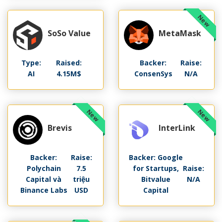
SoSo Value
MetaMask
Type:
Raised:
Backer:
Raise:
AI
4.15M$
ConsenSys
N/A
Brevis
InterLink
Backer:
Raise:
Backer: Google
Polychain
7.5
for Startups,
Raise:
Capital và
triệu
Bitvalue
N/A
Binance Labs
USD
Capital