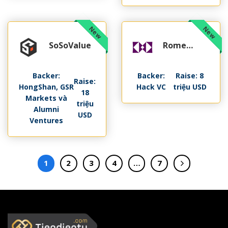
SoSoValue
Rome
Protocol
Backer:
Backer:
Raise: 8
Raise:
HongShan, GSR
Hack VC
triệu USD
18
Markets và
triệu
Alumni
USD
Ventures
1
2
3
4
…
7