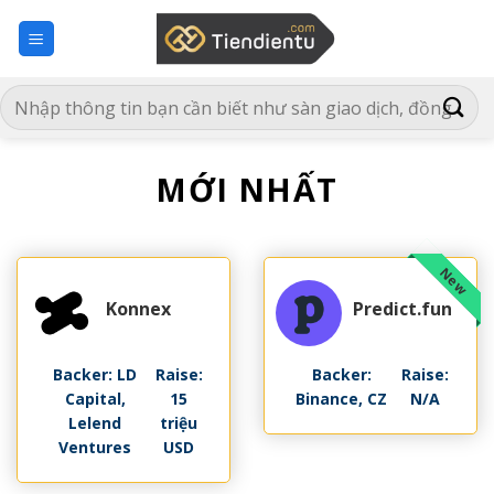
Bỏ
qua
nội
dung
MỚI NHẤT
Konnex
Predict.fun
Backer: LD
Raise:
Backer:
Raise:
Capital,
15
Binance, CZ
N/A
Lelend
triệu
Ventures
USD