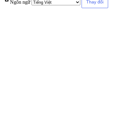
Ngôn ngữ