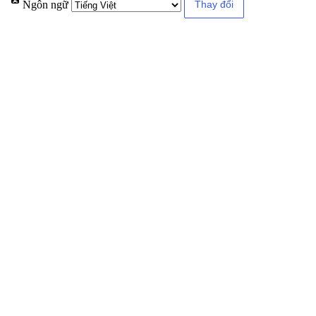
Ngôn ngữ