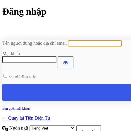
Đăng nhập
Tên người dùng hoặc địa chỉ email
Mật khẩu
Ghi nhớ đăng nhập
Bạn quên mật khẩu?
← Quay lại Tiền Điện Tử
Ngôn ngữ